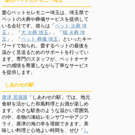
愛心ペットセレモニー埼玉
愛心ペットセレモニー埼玉は、埼玉県で
ペットの火葬や葬儀サービスを提供して
いる会社です。彼らは「
ペット 火葬 埼
玉
」、「
犬 火葬 埼玉
」、「
猫 火葬 埼
玉
」、「
ペット 葬儀 埼玉
」といったキー
ワードで知られ、愛するペットの最後を
温かく見送るためのサポートを行ってい
ます。専門のスタッフが、ペットオーナ
ーの感情を尊重しながら丁寧なサービス
を提供します。
しあわせの駅
唐津 居酒屋
「しあわせの駅」では、地元
食材を活かした和風料理とお酒が楽しめ
ます。小さな駅舎のような温かい雰囲気
の中、名物の凍結レモンサワーやアジフ
ライ、唐津の海の幸を堪能できます。美
味しい料理と心地よい時間を、ぜひ「
し