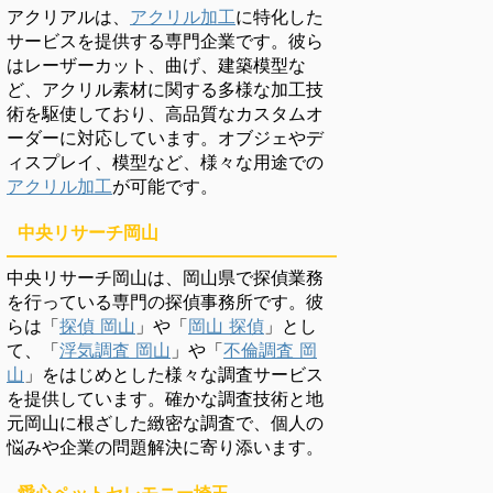
アクリアルは、
アクリル加工
に特化した
サービスを提供する専門企業です。彼ら
はレーザーカット、曲げ、建築模型な
ど、アクリル素材に関する多様な加工技
術を駆使しており、高品質なカスタムオ
ーダーに対応しています。オブジェやデ
ィスプレイ、模型など、様々な用途での
アクリル加工
が可能です。
中央リサーチ岡山
中央リサーチ岡山は、岡山県で探偵業務
を行っている専門の探偵事務所です。彼
らは「
探偵 岡山
」や「
岡山 探偵
」とし
て、「
浮気調査 岡山
」や「
不倫調査 岡
山
」をはじめとした様々な調査サービス
を提供しています。確かな調査技術と地
元岡山に根ざした緻密な調査で、個人の
悩みや企業の問題解決に寄り添います。