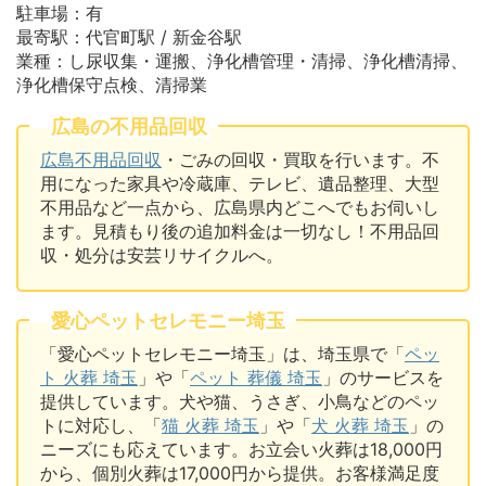
駐車場：有
最寄駅：代官町駅 / 新金谷駅
業種：し尿収集・運搬、浄化槽管理・清掃、浄化槽清掃、
浄化槽保守点検、清掃業
広島の不用品回収
広島不用品回収
・ごみの回収・買取を行います。不
用になった家具や冷蔵庫、テレビ、遺品整理、大型
不用品など一点から、広島県内どこへでもお伺いし
ます。見積もり後の追加料金は一切なし！不用品回
収・処分は安芸リサイクルへ。
愛心ペットセレモニー埼玉
「愛心ペットセレモニー埼玉」は、埼玉県で「
ペッ
ト 火葬 埼玉
」や「
ペット 葬儀 埼玉
」のサービスを
提供しています。犬や猫、うさぎ、小鳥などのペッ
トに対応し、「
猫 火葬 埼玉
」や「
犬 火葬 埼玉
」の
ニーズにも応えています。お立会い火葬は18,000円
から、個別火葬は17,000円から提供。お客様満足度