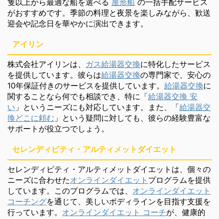
隻以上から最適な船を選べる
屋形船
の一括手配サービス
がおすすめです。季節の料理と夜景を楽しみながら、歓送
迎会や記念日を華やかに演出できます。
アイリン
株式会社アイリンは、
ガス給湯器交換
に特化したサービス
を提供しています。彼らは
給湯器交換
の専門家で、安心の
10年保証付きのサービスを提供しています。
給湯器交換
に
関することなら何でも相談でき、特に「
給湯器交換 安
い
」というニーズにも対応しています。また、「
給湯器交
換どこに頼む
」という疑問に対しても、彼らの経験豊富な
サポートが役立つでしょう。
セレンディピティ・アルティメットダイエット
セレンディピティ・アルティメットダイエットは、個々の
ニーズに合わせた
オンラインダイエット
プログラムを提供
しています。このプログラムでは、
オンラインダイエット
コーチング
を通じて、美しいボディラインを目指す支援を
行っています。
オンラインダイエット コーチ
が、健康的