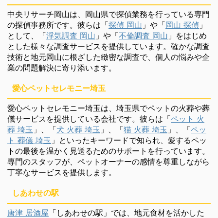
中央リサーチ岡山は、岡山県で探偵業務を行っている専門
の探偵事務所です。彼らは「
探偵 岡山
」や「
岡山 探偵
」
として、「
浮気調査 岡山
」や「
不倫調査 岡山
」をはじめ
とした様々な調査サービスを提供しています。確かな調査
技術と地元岡山に根ざした緻密な調査で、個人の悩みや企
業の問題解決に寄り添います。
愛心ペットセレモニー埼玉
愛心ペットセレモニー埼玉は、埼玉県でペットの火葬や葬
儀サービスを提供している会社です。彼らは「
ペット 火
葬 埼玉
」、「
犬 火葬 埼玉
」、「
猫 火葬 埼玉
」、「
ペッ
ト 葬儀 埼玉
」といったキーワードで知られ、愛するペッ
トの最後を温かく見送るためのサポートを行っています。
専門のスタッフが、ペットオーナーの感情を尊重しながら
丁寧なサービスを提供します。
しあわせの駅
唐津 居酒屋
「しあわせの駅」では、地元食材を活かした