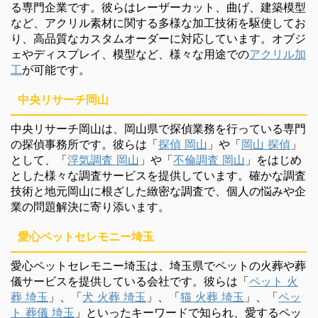
る専門企業です。彼らはレーザーカット、曲げ、建築模型
など、アクリル素材に関する多様な加工技術を駆使してお
り、高品質なカスタムオーダーに対応しています。オブジ
ェやディスプレイ、模型など、様々な用途での
アクリル加
工
が可能です。
中央リサーチ岡山
中央リサーチ岡山は、岡山県で探偵業務を行っている専門
の探偵事務所です。彼らは「
探偵 岡山
」や「
岡山 探偵
」
として、「
浮気調査 岡山
」や「
不倫調査 岡山
」をはじめ
とした様々な調査サービスを提供しています。確かな調査
技術と地元岡山に根ざした緻密な調査で、個人の悩みや企
業の問題解決に寄り添います。
愛心ペットセレモニー埼玉
愛心ペットセレモニー埼玉は、埼玉県でペットの火葬や葬
儀サービスを提供している会社です。彼らは「
ペット 火
葬 埼玉
」、「
犬 火葬 埼玉
」、「
猫 火葬 埼玉
」、「
ペッ
ト 葬儀 埼玉
」といったキーワードで知られ、愛するペッ