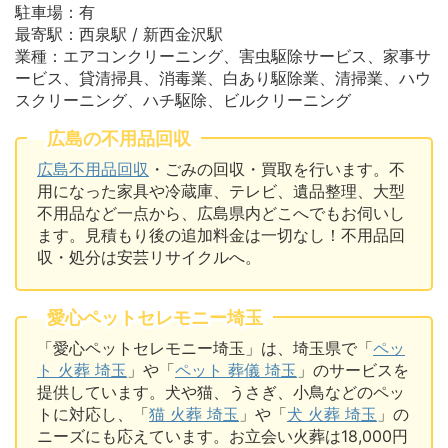
駐車場：有
最寄駅：西泉駅 / 新西金沢駅
業種：エアコンクリーニング、害虫駆除サービス、家事サ
ービス、貸清掃具、消毒業、白あり駆除業、清掃業、ハウ
スクリーニング、ハチ駆除、ビルクリーニング
広島の不用品回収
広島不用品回収
・ごみの回収・買取を行います。不
用になった家具や冷蔵庫、テレビ、遺品整理、大型
不用品など一点から、広島県内どこへでもお伺いし
ます。見積もり後の追加料金は一切なし！不用品回
収・処分は安芸リサイクルへ。
愛心ペットセレモニー埼玉
「愛心ペットセレモニー埼玉」は、埼玉県で「
ペッ
ト 火葬 埼玉
」や「
ペット 葬儀 埼玉
」のサービスを
提供しています。犬や猫、うさぎ、小鳥などのペッ
トに対応し、「
猫 火葬 埼玉
」や「
犬 火葬 埼玉
」の
ニーズにも応えています。お立会い火葬は18,000円