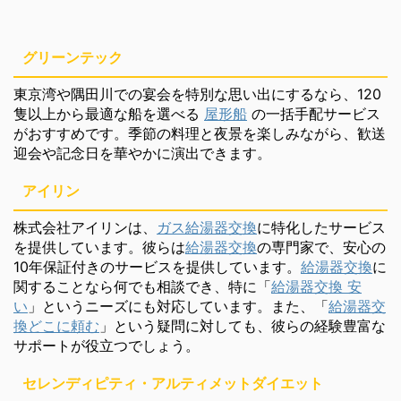
グリーンテック
東京湾や隅田川での宴会を特別な思い出にするなら、120
隻以上から最適な船を選べる
屋形船
の一括手配サービス
がおすすめです。季節の料理と夜景を楽しみながら、歓送
迎会や記念日を華やかに演出できます。
アイリン
株式会社アイリンは、
ガス給湯器交換
に特化したサービス
を提供しています。彼らは
給湯器交換
の専門家で、安心の
10年保証付きのサービスを提供しています。
給湯器交換
に
関することなら何でも相談でき、特に「
給湯器交換 安
い
」というニーズにも対応しています。また、「
給湯器交
換どこに頼む
」という疑問に対しても、彼らの経験豊富な
サポートが役立つでしょう。
セレンディピティ・アルティメットダイエット