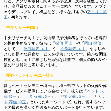
など、アクリル素材に関する多様な加工技術を駆使してお
り、高品質なカスタムオーダーに対応しています。オブジ
ェやディスプレイ、模型など、様々な用途での
アクリル加
工
が可能です。
中央リサーチ岡山
中央リサーチ岡山は、岡山県で探偵業務を行っている専門
の探偵事務所です。彼らは「
探偵 岡山
」や「
岡山 探偵
」
として、「
浮気調査 岡山
」や「
不倫調査 岡山
」をはじめ
とした様々な調査サービスを提供しています。確かな調査
技術と地元岡山に根ざした緻密な調査で、個人の悩みや企
業の問題解決に寄り添います。
愛心ペットセレモニー埼玉
愛心ペットセレモニー埼玉は、埼玉県でペットの火葬や葬
儀サービスを提供している会社です。彼らは「
ペット 火
葬 埼玉
」、「
犬 火葬 埼玉
」、「
猫 火葬 埼玉
」、「
ペッ
ト 葬儀 埼玉
」といったキーワードで知られ、愛するペッ
トの最後を温かく見送るためのサポートを行っています。