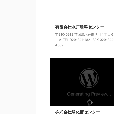
有限会社水戸環整センター
〒310-0912 茨城県水戸市見川４丁目
－５ TEL:029-241-1821 FAX:029-244
4369 ...
株式会社浄化槽センター