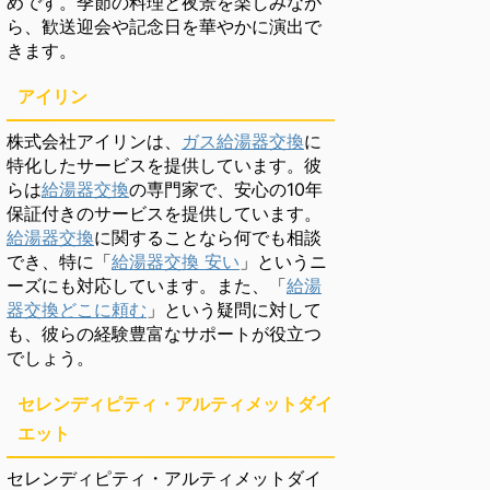
めです。季節の料理と夜景を楽しみなが
ら、歓送迎会や記念日を華やかに演出で
きます。
アイリン
株式会社アイリンは、
ガス給湯器交換
に
特化したサービスを提供しています。彼
らは
給湯器交換
の専門家で、安心の10年
保証付きのサービスを提供しています。
給湯器交換
に関することなら何でも相談
でき、特に「
給湯器交換 安い
」というニ
ーズにも対応しています。また、「
給湯
器交換どこに頼む
」という疑問に対して
も、彼らの経験豊富なサポートが役立つ
でしょう。
セレンディピティ・アルティメットダイ
エット
セレンディピティ・アルティメットダイ