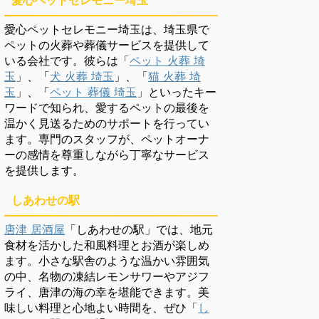
愛心ペットセレモニー埼玉
愛心ペットセレモニー埼玉は、埼玉県で
ペットの火葬や葬儀サービスを提供して
いる会社です。彼らは「
ペット 火葬 埼
玉
」、「
犬 火葬 埼玉
」、「
猫 火葬 埼
玉
」、「
ペット 葬儀 埼玉
」といったキー
ワードで知られ、愛するペットの最後を
温かく見送るためのサポートを行ってい
ます。専門のスタッフが、ペットオーナ
ーの感情を尊重しながら丁寧なサービス
を提供します。
しあわせの駅
唐津 居酒屋
「しあわせの駅」では、地元
食材を活かした和風料理とお酒が楽しめ
ます。小さな駅舎のような温かい雰囲気
の中、名物の凍結レモンサワーやアジフ
ライ、唐津の海の幸を堪能できます。美
味しい料理と心地よい時間を、ぜひ「
し