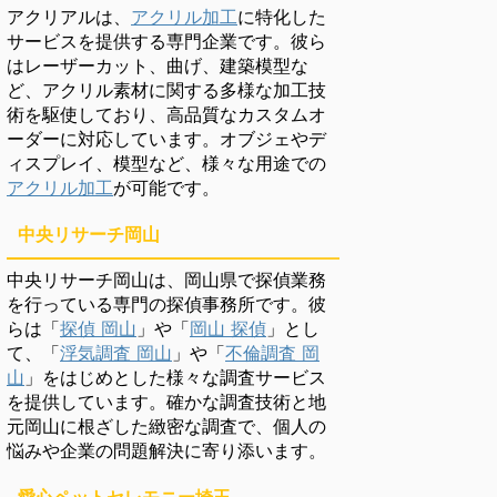
アクリアルは、
アクリル加工
に特化した
サービスを提供する専門企業です。彼ら
はレーザーカット、曲げ、建築模型な
ど、アクリル素材に関する多様な加工技
術を駆使しており、高品質なカスタムオ
ーダーに対応しています。オブジェやデ
ィスプレイ、模型など、様々な用途での
アクリル加工
が可能です。
中央リサーチ岡山
中央リサーチ岡山は、岡山県で探偵業務
を行っている専門の探偵事務所です。彼
らは「
探偵 岡山
」や「
岡山 探偵
」とし
て、「
浮気調査 岡山
」や「
不倫調査 岡
山
」をはじめとした様々な調査サービス
を提供しています。確かな調査技術と地
元岡山に根ざした緻密な調査で、個人の
悩みや企業の問題解決に寄り添います。