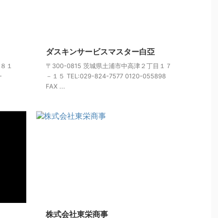
ダスキンサービスマスター白亞
６８１
〒300-0815 茨城県土浦市中高津２丁目１７
-
－１５ TEL:029-824-7577 0120-055898
FAX ...
株式会社東栄商事