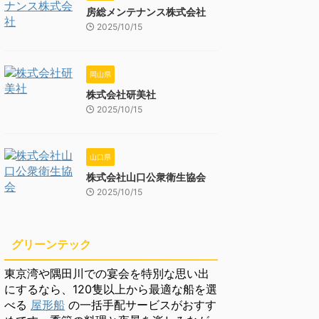
房総メンテナンス株式会社
2025/10/15
岡山県
株式会社研美社
2025/10/15
山口県
株式会社山口公衆衛生協会
2025/10/15
グリーンテック
東京湾や隅田川での宴会を特別な思い出
にするなら、120隻以上から最適な船を選
べる
屋形船
の一括手配サービスがおすす