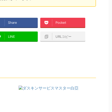
Share
Pocket
LINE
URLコピー