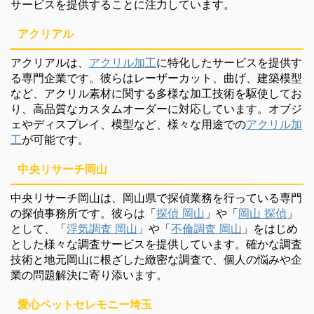
サービスを提供することに注力しています。
アクリアル
アクリアルは、
アクリル加工
に特化したサービスを提供す
る専門企業です。彼らはレーザーカット、曲げ、建築模型
など、アクリル素材に関する多様な加工技術を駆使してお
り、高品質なカスタムオーダーに対応しています。オブジ
ェやディスプレイ、模型など、様々な用途での
アクリル加
工
が可能です。
中央リサーチ岡山
中央リサーチ岡山は、岡山県で探偵業務を行っている専門
の探偵事務所です。彼らは「
探偵 岡山
」や「
岡山 探偵
」
として、「
浮気調査 岡山
」や「
不倫調査 岡山
」をはじめ
とした様々な調査サービスを提供しています。確かな調査
技術と地元岡山に根ざした緻密な調査で、個人の悩みや企
業の問題解決に寄り添います。
愛心ペットセレモニー埼玉