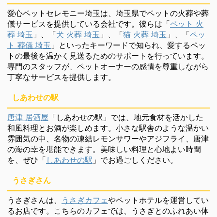
愛心ペットセレモニー埼玉は、埼玉県でペットの火葬や葬
儀サービスを提供している会社です。彼らは「
ペット 火
葬 埼玉
」、「
犬 火葬 埼玉
」、「
猫 火葬 埼玉
」、「
ペッ
ト 葬儀 埼玉
」といったキーワードで知られ、愛するペッ
トの最後を温かく見送るためのサポートを行っています。
専門のスタッフが、ペットオーナーの感情を尊重しながら
丁寧なサービスを提供します。
しあわせの駅
唐津 居酒屋
「しあわせの駅」では、地元食材を活かした
和風料理とお酒が楽しめます。小さな駅舎のような温かい
雰囲気の中、名物の凍結レモンサワーやアジフライ、唐津
の海の幸を堪能できます。美味しい料理と心地よい時間
を、ぜひ「
しあわせの駅
」でお過ごしください。
うさぎさん
うさぎさんは、
うさぎカフェ
やペットホテルを運営してい
るお店です。こちらのカフェでは、うさぎとのふれあい体