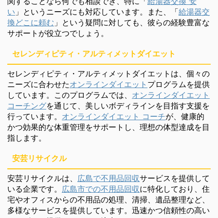
関することなら何でも相談でき、特に「
給湯器交換 安
い
」というニーズにも対応しています。また、「
給湯器交
換どこに頼む
」という疑問に対しても、彼らの経験豊富な
サポートが役立つでしょう。
セレンディピティ・アルティメットダイエット
セレンディピティ・アルティメットダイエットは、個々の
ニーズに合わせた
オンラインダイエット
プログラムを提供
しています。このプログラムでは、
オンラインダイエット
コーチング
を通じて、美しいボディラインを目指す支援を
行っています。
オンラインダイエット コーチ
が、健康的
かつ効果的な体重管理をサポートし、理想の体型達成を目
指します。
安芸リサイクル
安芸リサイクルは、
広島で不用品回収
サービスを提供して
いる企業です。
広島市での不用品回収
に特化しており、住
宅やオフィスからの不用品の処理、清掃、遺品整理など、
多様なサービスを提供しています。迅速かつ信頼性の高い