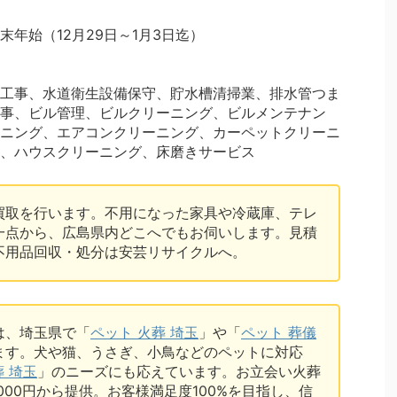
年始（12月29日～1月3日迄）
工事、水道衛生設備保守、貯水槽清掃業、排水管つま
事、ビル管理、ビルクリーニング、ビルメンテナン
ニング、エアコンクリーニング、カーペットクリーニ
、ハウスクリーニング、床磨きサービス
買取を行います。不用になった家具や冷蔵庫、テレ
一点から、広島県内どこへでもお伺いします。見積
不用品回収・処分は安芸リサイクルへ。
は、埼玉県で「
ペット 火葬 埼玉
」や「
ペット 葬儀
ます。犬や猫、うさぎ、小鳥などのペットに対応
葬 埼玉
」のニーズにも応えています。お立会い火葬
7,000円から提供。お客様満足度100%を目指し、信