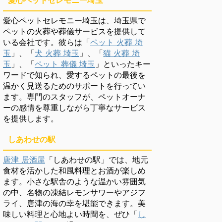
愛心ペットセレモニー埼玉
愛心ペットセレモニー埼玉は、埼玉県で
ペットの火葬や葬儀サービスを提供して
いる会社です。彼らは「
ペット 火葬 埼
玉
」、「
犬 火葬 埼玉
」、「
猫 火葬 埼
玉
」、「
ペット 葬儀 埼玉
」といったキー
ワードで知られ、愛するペットの最後を
温かく見送るためのサポートを行ってい
ます。専門のスタッフが、ペットオーナ
ーの感情を尊重しながら丁寧なサービス
を提供します。
しあわせの駅
唐津 居酒屋
「しあわせの駅」では、地元
食材を活かした和風料理とお酒が楽しめ
ます。小さな駅舎のような温かい雰囲気
の中、名物の凍結レモンサワーやアジフ
ライ、唐津の海の幸を堪能できます。美
味しい料理と心地よい時間を、ぜひ「
し