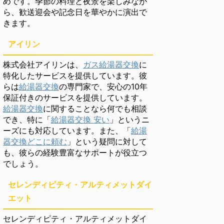
めです。季節の料理と夜景を楽しみなが
ら、歓送迎会や記念日を華やかに演出で
きます。
アイリン
株式会社アイリンは、
ガス給湯器交換
に
特化したサービスを提供しています。彼
らは
給湯器交換
の専門家で、安心の10年
保証付きのサービスを提供しています。
給湯器交換
に関することなら何でも相談
でき、特に「
給湯器交換 安い
」というニ
ーズにも対応しています。また、「
給湯
器交換どこに頼む
」という疑問に対して
も、彼らの経験豊富なサポートが役立つ
でしょう。
セレンディピティ・アルティメットダイ
エット
セレンディピティ・アルティメットダイ