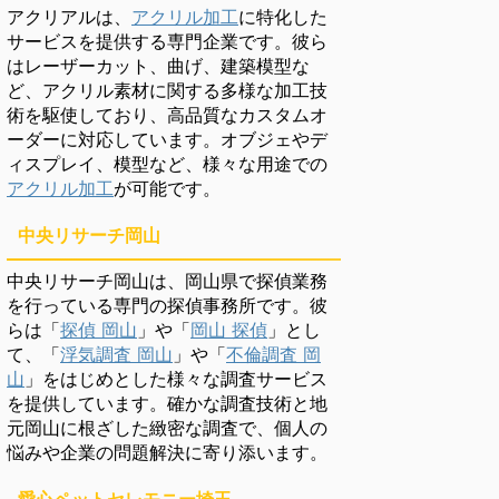
アクリアルは、
アクリル加工
に特化した
サービスを提供する専門企業です。彼ら
はレーザーカット、曲げ、建築模型な
ど、アクリル素材に関する多様な加工技
術を駆使しており、高品質なカスタムオ
ーダーに対応しています。オブジェやデ
ィスプレイ、模型など、様々な用途での
アクリル加工
が可能です。
中央リサーチ岡山
中央リサーチ岡山は、岡山県で探偵業務
を行っている専門の探偵事務所です。彼
らは「
探偵 岡山
」や「
岡山 探偵
」とし
て、「
浮気調査 岡山
」や「
不倫調査 岡
山
」をはじめとした様々な調査サービス
を提供しています。確かな調査技術と地
元岡山に根ざした緻密な調査で、個人の
悩みや企業の問題解決に寄り添います。