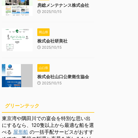
房総メンテナンス株式会社
2025/10/15
岡山県
株式会社研美社
2025/10/15
山口県
株式会社山口公衆衛生協会
2025/10/15
グリーンテック
東京湾や隅田川での宴会を特別な思い出
にするなら、120隻以上から最適な船を選
べる
屋形船
の一括手配サービスがおすす