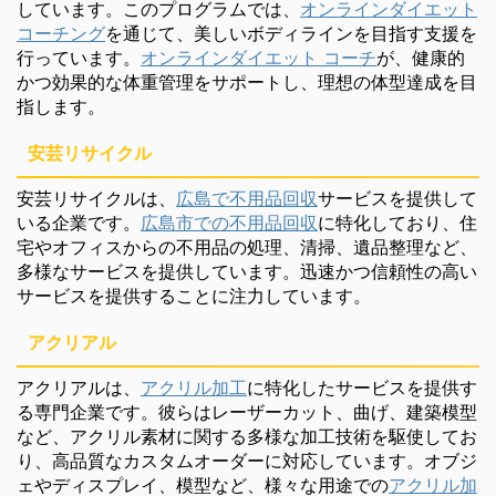
しています。このプログラムでは、
オンラインダイエット
コーチング
を通じて、美しいボディラインを目指す支援を
行っています。
オンラインダイエット コーチ
が、健康的
かつ効果的な体重管理をサポートし、理想の体型達成を目
指します。
安芸リサイクル
安芸リサイクルは、
広島で不用品回収
サービスを提供して
いる企業です。
広島市での不用品回収
に特化しており、住
宅やオフィスからの不用品の処理、清掃、遺品整理など、
多様なサービスを提供しています。迅速かつ信頼性の高い
サービスを提供することに注力しています。
アクリアル
アクリアルは、
アクリル加工
に特化したサービスを提供す
る専門企業です。彼らはレーザーカット、曲げ、建築模型
など、アクリル素材に関する多様な加工技術を駆使してお
り、高品質なカスタムオーダーに対応しています。オブジ
ェやディスプレイ、模型など、様々な用途での
アクリル加