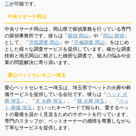
工
が可能です。
中央リサーチ岡山
中央リサーチ岡山は、岡山県で探偵業務を行っている専門
の探偵事務所です。彼らは「
探偵 岡山
」や「
岡山 探偵
」
として、「
浮気調査 岡山
」や「
不倫調査 岡山
」をはじめ
とした様々な調査サービスを提供しています。確かな調査
技術と地元岡山に根ざした緻密な調査で、個人の悩みや企
業の問題解決に寄り添います。
愛心ペットセレモニー埼玉
愛心ペットセレモニー埼玉は、埼玉県でペットの火葬や葬
儀サービスを提供している会社です。彼らは「
ペット 火
葬 埼玉
」、「
犬 火葬 埼玉
」、「
猫 火葬 埼玉
」、「
ペッ
ト 葬儀 埼玉
」といったキーワードで知られ、愛するペッ
トの最後を温かく見送るためのサポートを行っています。
専門のスタッフが、ペットオーナーの感情を尊重しながら
丁寧なサービスを提供します。