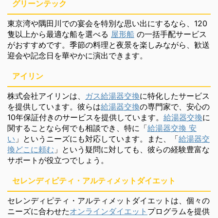
グリーンテック
東京湾や隅田川での宴会を特別な思い出にするなら、120
隻以上から最適な船を選べる
屋形船
の一括手配サービス
がおすすめです。季節の料理と夜景を楽しみながら、歓送
迎会や記念日を華やかに演出できます。
アイリン
株式会社アイリンは、
ガス給湯器交換
に特化したサービス
を提供しています。彼らは
給湯器交換
の専門家で、安心の
10年保証付きのサービスを提供しています。
給湯器交換
に
関することなら何でも相談でき、特に「
給湯器交換 安
い
」というニーズにも対応しています。また、「
給湯器交
換どこに頼む
」という疑問に対しても、彼らの経験豊富な
サポートが役立つでしょう。
セレンディピティ・アルティメットダイエット
セレンディピティ・アルティメットダイエットは、個々の
ニーズに合わせた
オンラインダイエット
プログラムを提供