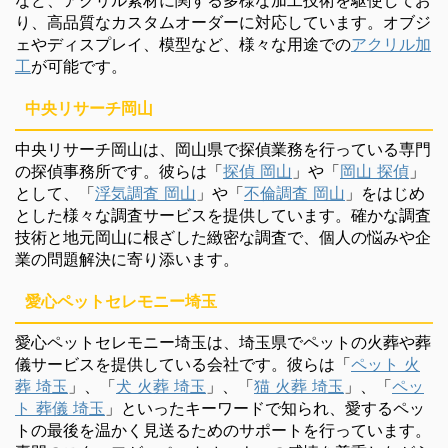
り、高品質なカスタムオーダーに対応しています。オブジ
ェやディスプレイ、模型など、様々な用途での
アクリル加
工
が可能です。
中央リサーチ岡山
中央リサーチ岡山は、岡山県で探偵業務を行っている専門
の探偵事務所です。彼らは「
探偵 岡山
」や「
岡山 探偵
」
として、「
浮気調査 岡山
」や「
不倫調査 岡山
」をはじめ
とした様々な調査サービスを提供しています。確かな調査
技術と地元岡山に根ざした緻密な調査で、個人の悩みや企
業の問題解決に寄り添います。
愛心ペットセレモニー埼玉
愛心ペットセレモニー埼玉は、埼玉県でペットの火葬や葬
儀サービスを提供している会社です。彼らは「
ペット 火
葬 埼玉
」、「
犬 火葬 埼玉
」、「
猫 火葬 埼玉
」、「
ペッ
ト 葬儀 埼玉
」といったキーワードで知られ、愛するペッ
トの最後を温かく見送るためのサポートを行っています。