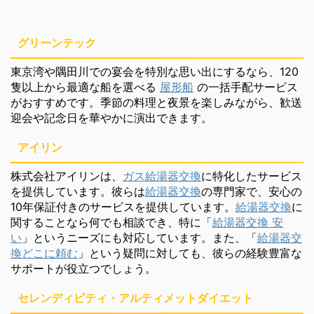
グリーンテック
東京湾や隅田川での宴会を特別な思い出にするなら、120
隻以上から最適な船を選べる
屋形船
の一括手配サービス
がおすすめです。季節の料理と夜景を楽しみながら、歓送
迎会や記念日を華やかに演出できます。
アイリン
株式会社アイリンは、
ガス給湯器交換
に特化したサービス
を提供しています。彼らは
給湯器交換
の専門家で、安心の
10年保証付きのサービスを提供しています。
給湯器交換
に
関することなら何でも相談でき、特に「
給湯器交換 安
い
」というニーズにも対応しています。また、「
給湯器交
換どこに頼む
」という疑問に対しても、彼らの経験豊富な
サポートが役立つでしょう。
セレンディピティ・アルティメットダイエット