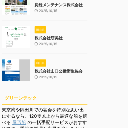
房総メンテナンス株式会社
2025/10/15
岡山県
株式会社研美社
2025/10/15
山口県
株式会社山口公衆衛生協会
2025/10/15
グリーンテック
東京湾や隅田川での宴会を特別な思い出
にするなら、120隻以上から最適な船を選
べる
屋形船
の一括手配サービスがおすす