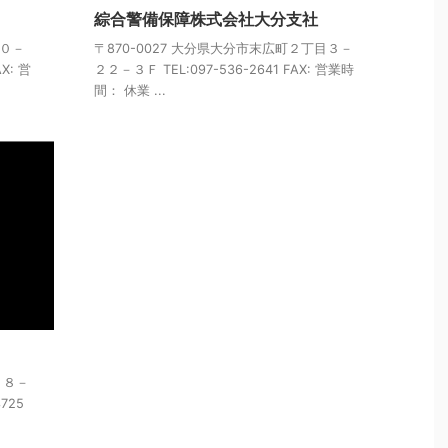
綜合警備保障株式会社大分支社
１０－
〒870-0027 大分県大分市末広町２丁目３－
X: 営
２２－３Ｆ TEL:097-536-2641 FAX: 営業時
間： 休業 ...
７８－
3725