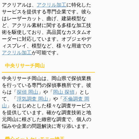
アクリアルは、
アクリル加工
に特化した
サービスを提供する専門企業です。彼ら
はレーザーカット、曲げ、建築模型な
ど、アクリル素材に関する多様な加工技
術を駆使しており、高品質なカスタムオ
ーダーに対応しています。オブジェやデ
ィスプレイ、模型など、様々な用途での
アクリル加工
が可能です。
中央リサーチ岡山
中央リサーチ岡山は、岡山県で探偵業務
を行っている専門の探偵事務所です。彼
らは「
探偵 岡山
」や「
岡山 探偵
」とし
て、「
浮気調査 岡山
」や「
不倫調査 岡
山
」をはじめとした様々な調査サービス
を提供しています。確かな調査技術と地
元岡山に根ざした緻密な調査で、個人の
悩みや企業の問題解決に寄り添います。