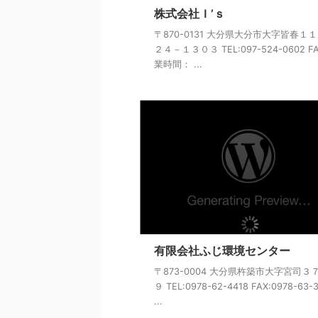
株式会社Ｉ’ｓ
〒870-0131 大分県大分市大字皆春１
２４－１３０３ TEL:097-524-0602 FA
業時間： ...
有限会社ふじ環境センター
〒873-0004 大分県杵築市大字宮司３
９ TEL:0978-62-4418 FAX:0978-63-
...