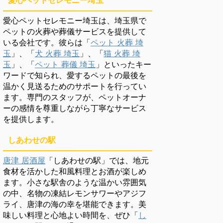
愛心ペットセレモニー埼玉
愛心ペットセレモニー埼玉は、埼玉県で
ペットの火葬や葬儀サービスを提供して
いる会社です。彼らは「
ペット 火葬 埼
玉
」、「
犬 火葬 埼玉
」、「
猫 火葬 埼
玉
」、「
ペット 葬儀 埼玉
」といったキー
ワードで知られ、愛するペットの最後を
温かく見送るためのサポートを行ってい
ます。専門のスタッフが、ペットオーナ
ーの感情を尊重しながら丁寧なサービス
を提供します。
しあわせの駅
唐津 居酒屋
「しあわせの駅」では、地元
食材を活かした和風料理とお酒が楽しめ
ます。小さな駅舎のような温かい雰囲気
の中、名物の凍結レモンサワーやアジフ
ライ、唐津の海の幸を堪能できます。美
味しい料理と心地よい時間を、ぜひ「
し