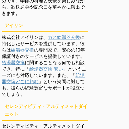
めです。季節の料理と夜景を楽しみなが
ら、歓送迎会や記念日を華やかに演出で
きます。
アイリン
株式会社アイリンは、
ガス給湯器交換
に
特化したサービスを提供しています。彼
らは
給湯器交換
の専門家で、安心の10年
保証付きのサービスを提供しています。
給湯器交換
に関することなら何でも相談
でき、特に「
給湯器交換 安い
」というニ
ーズにも対応しています。また、「
給湯
器交換どこに頼む
」という疑問に対して
も、彼らの経験豊富なサポートが役立つ
でしょう。
セレンディピティ・アルティメットダイ
エット
セレンディピティ・アルティメットダイ