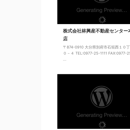
株式会社林興産不動産センター
店
〒874-0910 大分県別府市石垣西１０
０－４ TEL:0977-25-1111 FAX:0977-2
...