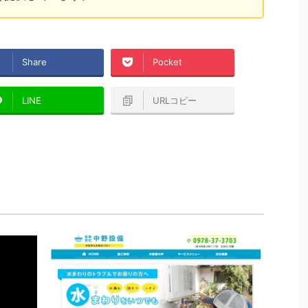
Share
Pocket
LINE
URLコピー