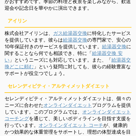
がおすすめです。季節の料理と夜景を楽しみながら、歓送
迎会や記念日を華やかに演出できます。
アイリン
株式会社アイリンは、
ガス給湯器交換
に特化したサービス
を提供しています。彼らは
給湯器交換
の専門家で、安心の
10年保証付きのサービスを提供しています。
給湯器交換
に
関することなら何でも相談でき、特に「
給湯器交換 安
い
」というニーズにも対応しています。また、「
給湯器交
換どこに頼む
」という疑問に対しても、彼らの経験豊富な
サポートが役立つでしょう。
セレンディピティ・アルティメットダイエット
セレンディピティ・アルティメットダイエットは、個々の
ニーズに合わせた
オンラインダイエット
プログラムを提供
しています。このプログラムでは、
オンラインダイエット
コーチング
を通じて、美しいボディラインを目指す支援を
行っています。
オンラインダイエット コーチ
が、健康的
かつ効果的な体重管理をサポートし、理想の体型達成を目