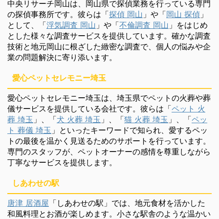
中央リサーチ岡山は、岡山県で探偵業務を行っている専門
の探偵事務所です。彼らは「
探偵 岡山
」や「
岡山 探偵
」
として、「
浮気調査 岡山
」や「
不倫調査 岡山
」をはじめ
とした様々な調査サービスを提供しています。確かな調査
技術と地元岡山に根ざした緻密な調査で、個人の悩みや企
業の問題解決に寄り添います。
愛心ペットセレモニー埼玉
愛心ペットセレモニー埼玉は、埼玉県でペットの火葬や葬
儀サービスを提供している会社です。彼らは「
ペット 火
葬 埼玉
」、「
犬 火葬 埼玉
」、「
猫 火葬 埼玉
」、「
ペッ
ト 葬儀 埼玉
」といったキーワードで知られ、愛するペッ
トの最後を温かく見送るためのサポートを行っています。
専門のスタッフが、ペットオーナーの感情を尊重しながら
丁寧なサービスを提供します。
しあわせの駅
唐津 居酒屋
「しあわせの駅」では、地元食材を活かした
和風料理とお酒が楽しめます。小さな駅舎のような温かい