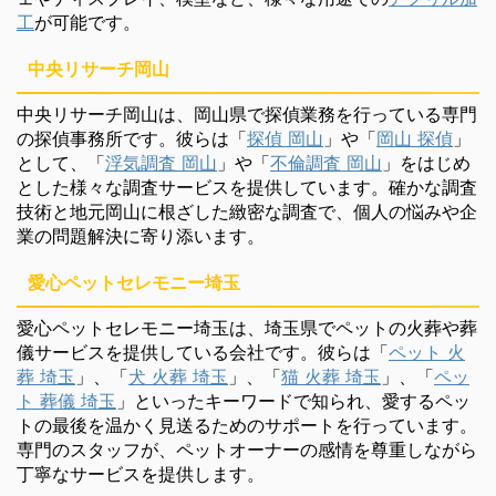
工
が可能です。
中央リサーチ岡山
中央リサーチ岡山は、岡山県で探偵業務を行っている専門
の探偵事務所です。彼らは「
探偵 岡山
」や「
岡山 探偵
」
として、「
浮気調査 岡山
」や「
不倫調査 岡山
」をはじめ
とした様々な調査サービスを提供しています。確かな調査
技術と地元岡山に根ざした緻密な調査で、個人の悩みや企
業の問題解決に寄り添います。
愛心ペットセレモニー埼玉
愛心ペットセレモニー埼玉は、埼玉県でペットの火葬や葬
儀サービスを提供している会社です。彼らは「
ペット 火
葬 埼玉
」、「
犬 火葬 埼玉
」、「
猫 火葬 埼玉
」、「
ペッ
ト 葬儀 埼玉
」といったキーワードで知られ、愛するペッ
トの最後を温かく見送るためのサポートを行っています。
専門のスタッフが、ペットオーナーの感情を尊重しながら
丁寧なサービスを提供します。