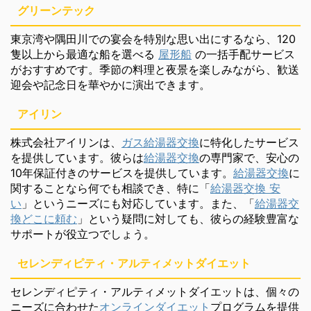
グリーンテック
東京湾や隅田川での宴会を特別な思い出にするなら、120
隻以上から最適な船を選べる
屋形船
の一括手配サービス
がおすすめです。季節の料理と夜景を楽しみながら、歓送
迎会や記念日を華やかに演出できます。
アイリン
株式会社アイリンは、
ガス給湯器交換
に特化したサービス
を提供しています。彼らは
給湯器交換
の専門家で、安心の
10年保証付きのサービスを提供しています。
給湯器交換
に
関することなら何でも相談でき、特に「
給湯器交換 安
い
」というニーズにも対応しています。また、「
給湯器交
換どこに頼む
」という疑問に対しても、彼らの経験豊富な
サポートが役立つでしょう。
セレンディピティ・アルティメットダイエット
セレンディピティ・アルティメットダイエットは、個々の
ニーズに合わせた
オンラインダイエット
プログラムを提供