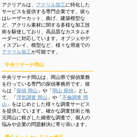
アクリアルは、
アクリル加工
に特化した
サービスを提供する専門企業です。彼ら
はレーザーカット、曲げ、建築模型な
ど、アクリル素材に関する多様な加工技
術を駆使しており、高品質なカスタムオ
ーダーに対応しています。オブジェやデ
ィスプレイ、模型など、様々な用途での
アクリル加工
が可能です。
中央リサーチ岡山
中央リサーチ岡山は、岡山県で探偵業務
を行っている専門の探偵事務所です。彼
らは「
探偵 岡山
」や「
岡山 探偵
」とし
て、「
浮気調査 岡山
」や「
不倫調査 岡
山
」をはじめとした様々な調査サービス
を提供しています。確かな調査技術と地
元岡山に根ざした緻密な調査で、個人の
悩みや企業の問題解決に寄り添います。