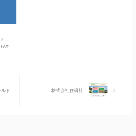
１２－
 FAX:
ールド
株式会社住研社