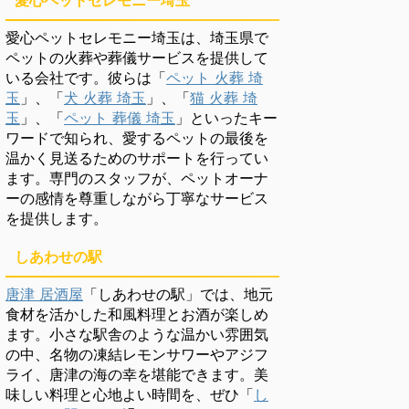
愛心ペットセレモニー埼玉
愛心ペットセレモニー埼玉は、埼玉県で
ペットの火葬や葬儀サービスを提供して
いる会社です。彼らは「
ペット 火葬 埼
玉
」、「
犬 火葬 埼玉
」、「
猫 火葬 埼
玉
」、「
ペット 葬儀 埼玉
」といったキー
ワードで知られ、愛するペットの最後を
温かく見送るためのサポートを行ってい
ます。専門のスタッフが、ペットオーナ
ーの感情を尊重しながら丁寧なサービス
を提供します。
しあわせの駅
唐津 居酒屋
「しあわせの駅」では、地元
食材を活かした和風料理とお酒が楽しめ
ます。小さな駅舎のような温かい雰囲気
の中、名物の凍結レモンサワーやアジフ
ライ、唐津の海の幸を堪能できます。美
味しい料理と心地よい時間を、ぜひ「
し