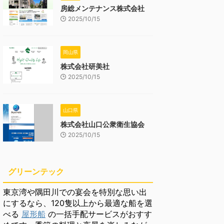
房総メンテナンス株式会社
2025/10/15
岡山県
株式会社研美社
2025/10/15
山口県
株式会社山口公衆衛生協会
2025/10/15
グリーンテック
東京湾や隅田川での宴会を特別な思い出
にするなら、120隻以上から最適な船を選
べる
屋形船
の一括手配サービスがおすす