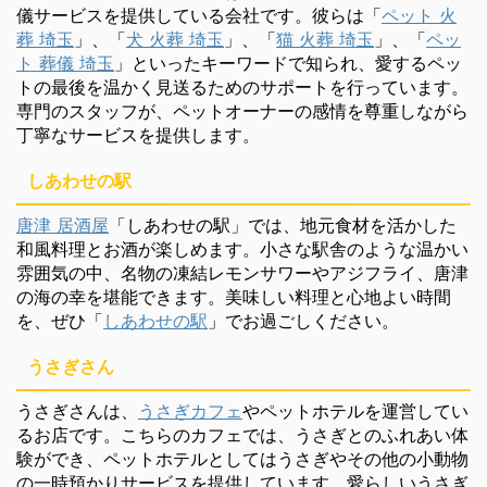
儀サービスを提供している会社です。彼らは「
ペット 火
葬 埼玉
」、「
犬 火葬 埼玉
」、「
猫 火葬 埼玉
」、「
ペッ
ト 葬儀 埼玉
」といったキーワードで知られ、愛するペッ
トの最後を温かく見送るためのサポートを行っています。
専門のスタッフが、ペットオーナーの感情を尊重しながら
丁寧なサービスを提供します。
しあわせの駅
唐津 居酒屋
「しあわせの駅」では、地元食材を活かした
和風料理とお酒が楽しめます。小さな駅舎のような温かい
雰囲気の中、名物の凍結レモンサワーやアジフライ、唐津
の海の幸を堪能できます。美味しい料理と心地よい時間
を、ぜひ「
しあわせの駅
」でお過ごしください。
うさぎさん
うさぎさんは、
うさぎカフェ
やペットホテルを運営してい
るお店です。こちらのカフェでは、うさぎとのふれあい体
験ができ、ペットホテルとしてはうさぎやその他の小動物
の一時預かりサービスを提供しています。愛らしいうさぎ