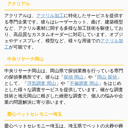
アクリアル
アクリアルは、
アクリル加工
に特化したサービスを提供す
る専門企業です。彼らはレーザーカット、曲げ、建築模型
など、アクリル素材に関する多様な加工技術を駆使してお
り、高品質なカスタムオーダーに対応しています。オブジ
ェやディスプレイ、模型など、様々な用途での
アクリル加
工
が可能です。
中央リサーチ岡山
中央リサーチ岡山は、岡山県で探偵業務を行っている専門
の探偵事務所です。彼らは「
探偵 岡山
」や「
岡山 探偵
」
として、「
浮気調査 岡山
」や「
不倫調査 岡山
」をはじめ
とした様々な調査サービスを提供しています。確かな調査
技術と地元岡山に根ざした緻密な調査で、個人の悩みや企
業の問題解決に寄り添います。
愛心ペットセレモニー埼玉
愛心ペットセレモニー埼玉は、埼玉県でペットの火葬や葬