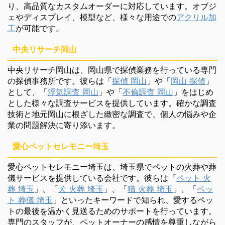
り、高品質なカスタムオーダーに対応しています。オブジ
ェやディスプレイ、模型など、様々な用途での
アクリル加
工
が可能です。
中央リサーチ岡山
中央リサーチ岡山は、岡山県で探偵業務を行っている専門
の探偵事務所です。彼らは「
探偵 岡山
」や「
岡山 探偵
」
として、「
浮気調査 岡山
」や「
不倫調査 岡山
」をはじめ
とした様々な調査サービスを提供しています。確かな調査
技術と地元岡山に根ざした緻密な調査で、個人の悩みや企
業の問題解決に寄り添います。
愛心ペットセレモニー埼玉
愛心ペットセレモニー埼玉は、埼玉県でペットの火葬や葬
儀サービスを提供している会社です。彼らは「
ペット 火
葬 埼玉
」、「
犬 火葬 埼玉
」、「
猫 火葬 埼玉
」、「
ペッ
ト 葬儀 埼玉
」といったキーワードで知られ、愛するペッ
トの最後を温かく見送るためのサポートを行っています。
専門のスタッフが、ペットオーナーの感情を尊重しながら