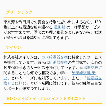
グリーンテック
東京湾や隅田川での宴会を特別な思い出にするなら、120
隻以上から最適な船を選べる
屋形船
の一括手配サービス
がおすすめです。季節の料理と夜景を楽しみながら、歓送
迎会や記念日を華やかに演出できます。
アイリン
株式会社アイリンは、
ガス給湯器交換
に特化したサービス
を提供しています。彼らは
給湯器交換
の専門家で、安心の
10年保証付きのサービスを提供しています。
給湯器交換
に
関することなら何でも相談でき、特に「
給湯器交換 安
い
」というニーズにも対応しています。また、「
給湯器交
換どこに頼む
」という疑問に対しても、彼らの経験豊富な
サポートが役立つでしょう。
セレンディピティ・アルティメットダイエット