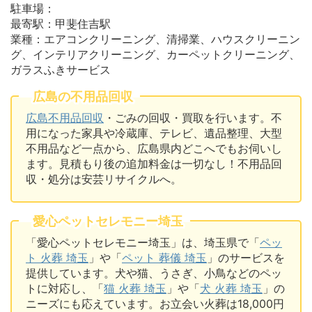
駐車場：
最寄駅：甲斐住吉駅
業種：エアコンクリーニング、清掃業、ハウスクリーニン
グ、インテリアクリーニング、カーペットクリーニング、
ガラスふきサービス
広島の不用品回収
広島不用品回収
・ごみの回収・買取を行います。不
用になった家具や冷蔵庫、テレビ、遺品整理、大型
不用品など一点から、広島県内どこへでもお伺いし
ます。見積もり後の追加料金は一切なし！不用品回
収・処分は安芸リサイクルへ。
愛心ペットセレモニー埼玉
「愛心ペットセレモニー埼玉」は、埼玉県で「
ペッ
ト 火葬 埼玉
」や「
ペット 葬儀 埼玉
」のサービスを
提供しています。犬や猫、うさぎ、小鳥などのペッ
トに対応し、「
猫 火葬 埼玉
」や「
犬 火葬 埼玉
」の
ニーズにも応えています。お立会い火葬は18,000円