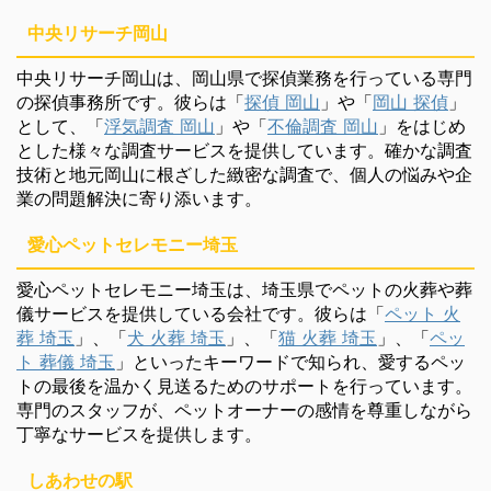
中央リサーチ岡山
中央リサーチ岡山は、岡山県で探偵業務を行っている専門
の探偵事務所です。彼らは「
探偵 岡山
」や「
岡山 探偵
」
として、「
浮気調査 岡山
」や「
不倫調査 岡山
」をはじめ
とした様々な調査サービスを提供しています。確かな調査
技術と地元岡山に根ざした緻密な調査で、個人の悩みや企
業の問題解決に寄り添います。
愛心ペットセレモニー埼玉
愛心ペットセレモニー埼玉は、埼玉県でペットの火葬や葬
儀サービスを提供している会社です。彼らは「
ペット 火
葬 埼玉
」、「
犬 火葬 埼玉
」、「
猫 火葬 埼玉
」、「
ペッ
ト 葬儀 埼玉
」といったキーワードで知られ、愛するペッ
トの最後を温かく見送るためのサポートを行っています。
専門のスタッフが、ペットオーナーの感情を尊重しながら
丁寧なサービスを提供します。
しあわせの駅