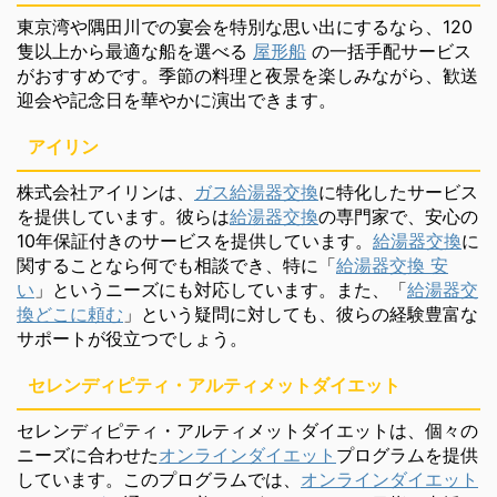
東京湾や隅田川での宴会を特別な思い出にするなら、120
隻以上から最適な船を選べる
屋形船
の一括手配サービス
がおすすめです。季節の料理と夜景を楽しみながら、歓送
迎会や記念日を華やかに演出できます。
アイリン
株式会社アイリンは、
ガス給湯器交換
に特化したサービス
を提供しています。彼らは
給湯器交換
の専門家で、安心の
10年保証付きのサービスを提供しています。
給湯器交換
に
関することなら何でも相談でき、特に「
給湯器交換 安
い
」というニーズにも対応しています。また、「
給湯器交
換どこに頼む
」という疑問に対しても、彼らの経験豊富な
サポートが役立つでしょう。
セレンディピティ・アルティメットダイエット
セレンディピティ・アルティメットダイエットは、個々の
ニーズに合わせた
オンラインダイエット
プログラムを提供
しています。このプログラムでは、
オンラインダイエット